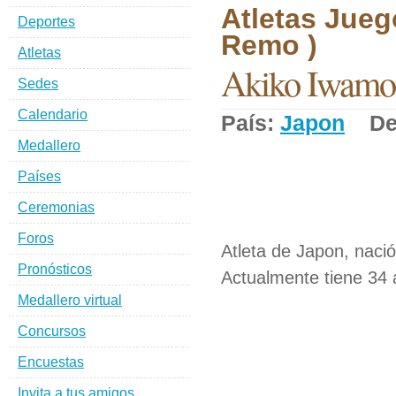
Atletas Jueg
Deportes
Remo )
Atletas
Akiko Iwamo
Sedes
Calendario
País:
Japon
Dep
Medallero
Países
Ceremonias
Foros
Atleta de Japon, naci
Pronósticos
Actualmente tiene 34 
Medallero virtual
Concursos
Encuestas
Invita a tus amigos