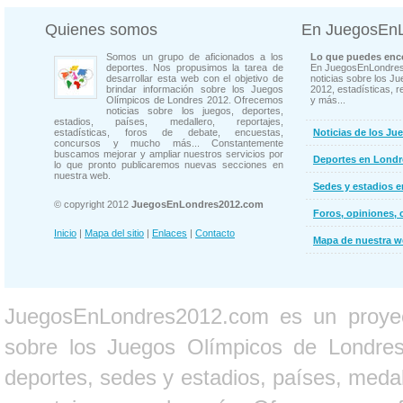
Quienes somos
En JuegosEn
Somos un grupo de aficionados a los
Lo que puedes enco
deportes. Nos propusimos la tarea de
En JuegosEnLondres
desarrollar esta web con el objetivo de
noticias sobre los J
brindar información sobre los Juegos
2012, estadísticas, r
Olímpicos de Londres 2012. Ofrecemos
y más...
noticias sobre los juegos, deportes,
estadios, países, medallero, reportajes,
estadísticas, foros de debate, encuestas,
Noticias de los Ju
concursos y mucho más... Constantemente
buscamos mejorar y ampliar nuestros servicios por
Deportes en Londr
lo que pronto publicaremos nuevas secciones en
nuestra web.
Sedes y estadios 
© copyright 2012
JuegosEnLondres2012.com
Foros, opiniones, 
Inicio
|
Mapa del sitio
|
Enlaces
|
Contacto
Mapa de nuestra 
JuegosEnLondres2012.com es un proyect
sobre los Juegos Olímpicos de Londres 
deportes, sedes y estadios, países, medall