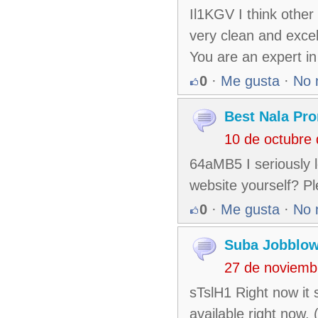
Il1KGV I think other
very clean and excell
You are an expert in 
0
·
Me gusta
·
No 
Best Nala Pro
10 de octubre
64aMB5 I seriously l
website yourself? Pl
0
·
Me gusta
·
No 
Suba Jobblo
27 de noviemb
sTslH1 Right now it 
available right now.