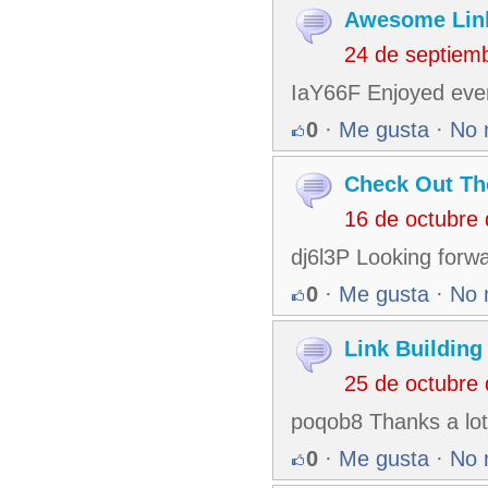
Awesome Link
24 de septiem
IaY66F Enjoyed ever
0
·
Me gusta
·
No 
Check Out Th
16 de octubre
dj6l3P Looking forwa
0
·
Me gusta
·
No 
Link Building
25 de octubre
poqob8 Thanks a lot 
0
·
Me gusta
·
No 