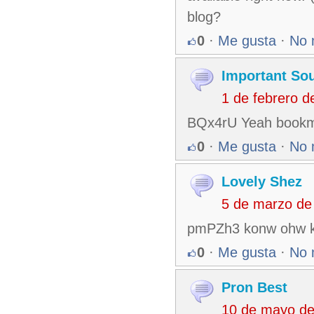
blog?
0
·
Me gusta
·
No 
Important So
1 de febrero 
BQx4rU Yeah bookmak
0
·
Me gusta
·
No 
Lovely Shez
5 de marzo de
pmPZh3 konw ohw ke
0
·
Me gusta
·
No 
Pron Best
10 de mayo de