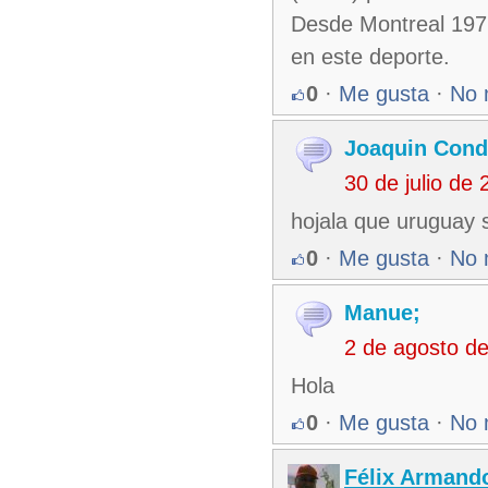
Desde Montreal 1976
en este deporte.
0
·
Me gusta
·
No 
Joaquin Cond
30 de julio de
hojala que uruguay 
0
·
Me gusta
·
No 
Manue;
2 de agosto d
Hola
0
·
Me gusta
·
No 
Félix Armando