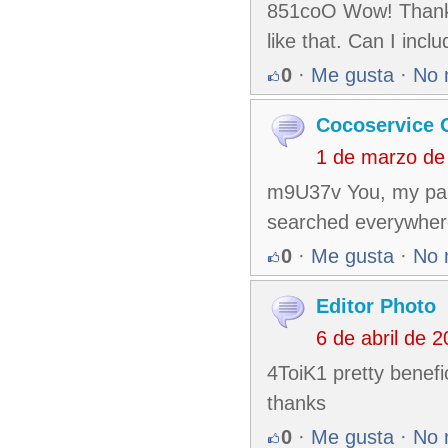
851coO Wow! Thank y
like that. Can I incl
0
·
Me gusta
·
No 
Cocoservice 
1 de marzo de
m9U37v You, my pal,
searched everywhere 
0
·
Me gusta
·
No 
Editor Photo
6 de abril de 
4ToiK1 pretty benefic
thanks
0
·
Me gusta
·
No 