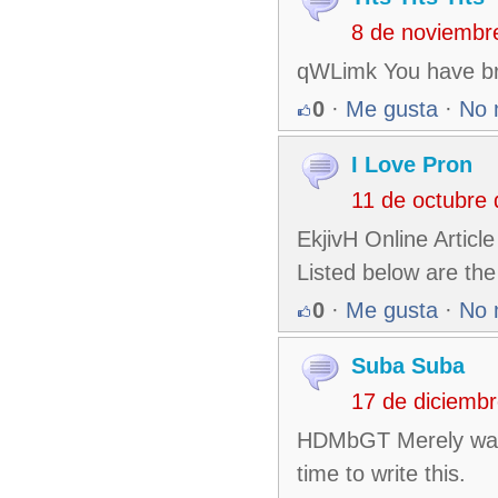
8 de noviembr
qWLimk You have bro
0
·
Me gusta
·
No 
I Love Pron
11 de octubre
EkjivH Online Articl
Listed below are the
0
·
Me gusta
·
No 
Suba Suba
17 de diciemb
HDMbGT Merely wanna 
time to write this.