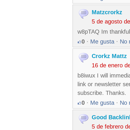
Matzcrorkz
5 de agosto d
w8pTAQ Im thankful fo
0
·
Me gusta
·
No 
Crorkz Mattz
16 de enero d
b8iwux I will immedia
link or newsletter s
subscribe. Thanks.
0
·
Me gusta
·
No 
Good Backlin
5 de febrero 