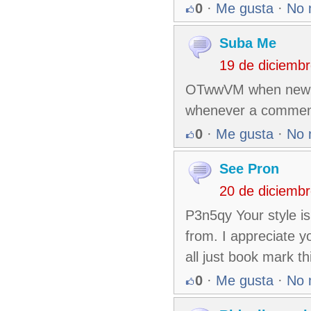
0
·
Me gusta
·
No 
Suba Me
19 de diciemb
OTwwVM when new c
whenever a comment 
0
·
Me gusta
·
No 
See Pron
20 de diciemb
P3n5qy Your style is
from. I appreciate y
all just book mark thi
0
·
Me gusta
·
No 