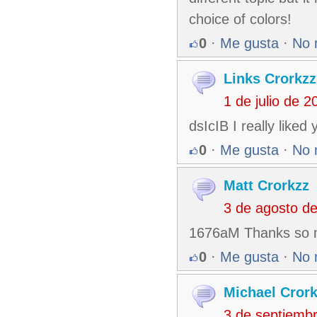
choice of colors!
0
·
Me gusta
·
No 
Links Crorkzz
1 de julio de 
dsIcIB I really liked
0
·
Me gusta
·
No 
Matt Crorkzz
3 de agosto d
1676aM Thanks so mu
0
·
Me gusta
·
No 
Michael Cror
3 de septiemb