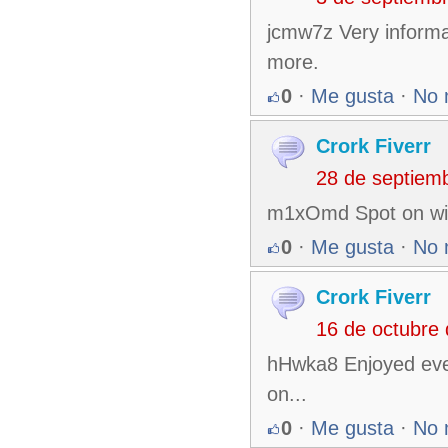
jcmw7z Very informat
more.
0
·
Me gusta
·
No 
Crork Fiverr
28 de septiem
m1xOmd Spot on with 
0
·
Me gusta
·
No 
Crork Fiverr
16 de octubre
hHwka8 Enjoyed every
on...
0
·
Me gusta
·
No 