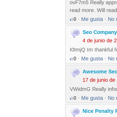
ovF7m5 Really apprec
read more. Will read
0
·
Me gusta
·
No 
Seo Company
4 de junio de 
I0tmjQ Im thankful f
0
·
Me gusta
·
No 
Awesome Se
17 de junio d
VWidmG Really inform
0
·
Me gusta
·
No 
Nice Penalty