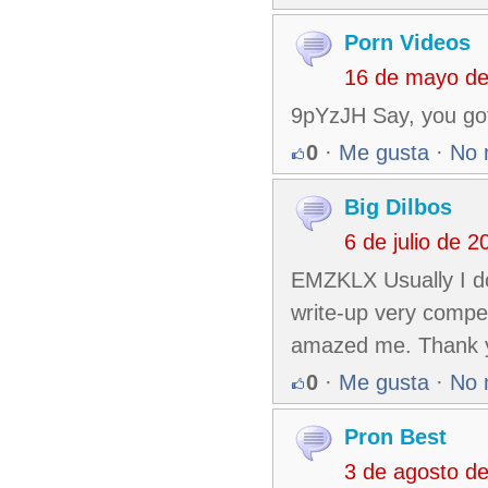
Porn Videos
16 de mayo de
9pYzJH Say, you got 
0
·
Me gusta
·
No 
Big Dilbos
6 de julio de 
EMZKLX Usually I don
write-up very compel
amazed me. Thank yo
0
·
Me gusta
·
No 
Pron Best
3 de agosto d