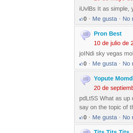
iUvlBs It as simple, y
0
·
Me gusta
·
No 
Pron Best
10 de julio de
joINdi sky vegas mo
0
·
Me gusta
·
No 
Yopute Momd
20 de septiem
pdLt5S What as up c
say on the topic of 
0
·
Me gusta
·
No 
Tits Tits Tits