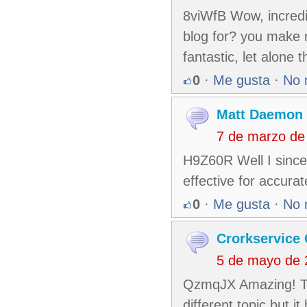
8viWfB Wow, incredi
blog for? you make r
fantastic, let alone 
0
·
Me gusta
·
No 
Matt Daemon
7 de marzo de
H9Z60R Well I sincer
effective for accurat
0
·
Me gusta
·
No 
Crorkservice 
5 de mayo de 
QzmqJX Amazing! This
different topic but 