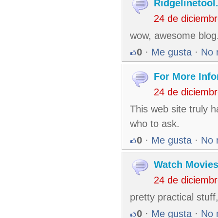
Ridgelinetoo
24 de diciemb
wow, awesome blog.R
0
·
Me gusta
·
No 
For More Info
24 de diciemb
This web site truly h
who to ask.
0
·
Me gusta
·
No 
Watch Movie
24 de diciemb
pretty practical stuf
0
·
Me gusta
·
No 