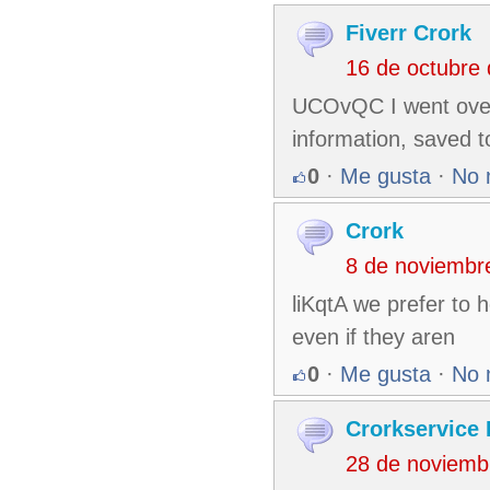
Fiverr Crork
16 de octubre
UCOvQC I went over t
information, saved t
0
·
Me gusta
·
No 
Crork
8 de noviembr
liKqtA we prefer to 
even if they aren
0
·
Me gusta
·
No 
Crorkservice 
28 de noviemb