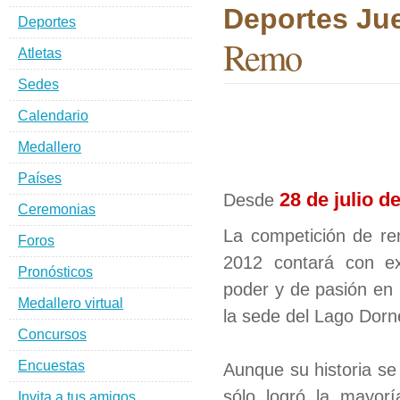
Deportes Ju
Deportes
Remo
Atletas
Sedes
Calendario
Medallero
Países
28 de julio d
Desde
Ceremonias
La competición de r
Foros
2012 contará con exh
Pronósticos
poder y de pasión en 
Medallero virtual
la sede del Lago Dorn
Concursos
Encuestas
Aunque su historia se
sólo logró la mayo
Invita a tus amigos