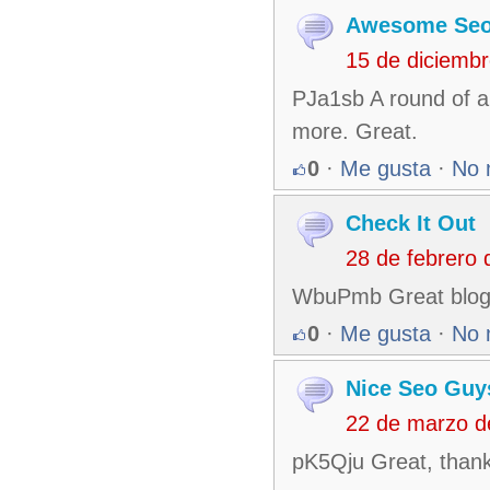
Awesome Seo
15 de diciemb
PJa1sb A round of ap
more. Great.
0
·
Me gusta
·
No 
Check It Out
28 de febrero
WbuPmb Great blog a
0
·
Me gusta
·
No 
Nice Seo Guy
22 de marzo d
pK5Qju Great, thanks