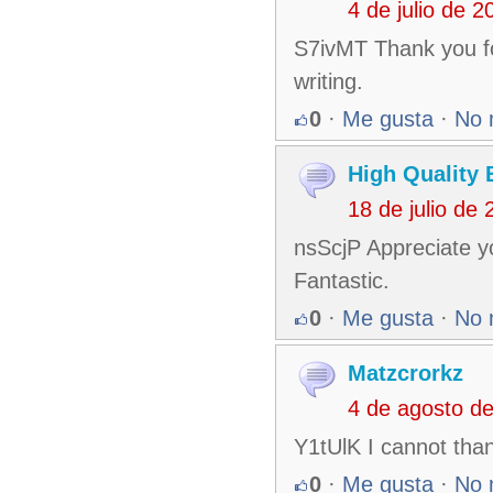
4 de julio de 
S7ivMT Thank you fo
writing.
0
·
Me gusta
·
No 
High Quality 
18 de julio de
nsScjP Appreciate yo
Fantastic.
0
·
Me gusta
·
No 
Matzcrorkz
4 de agosto d
Y1tUlK I cannot than
0
·
Me gusta
·
No 