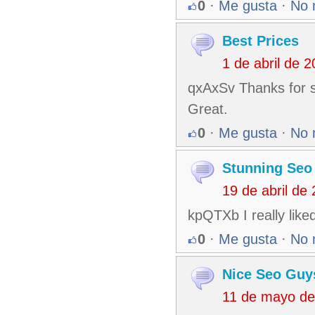
0
·
Me gusta
·
No 
Best Prices
1 de abril de 
qxAxSv Thanks for sha
Great.
0
·
Me gusta
·
No 
Stunning Seo
19 de abril de
kpQTXb I really liked
0
·
Me gusta
·
No 
Nice Seo Guy
11 de mayo de