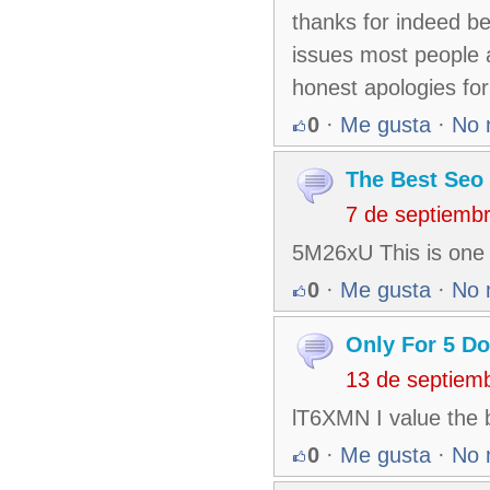
thanks for indeed be
issues most people 
honest apologies for
0
·
Me gusta
·
No 
The Best Seo 
7 de septiemb
5M26xU This is one
0
·
Me gusta
·
No 
Only For 5 Do
13 de septiem
lT6XMN I value the 
0
·
Me gusta
·
No 