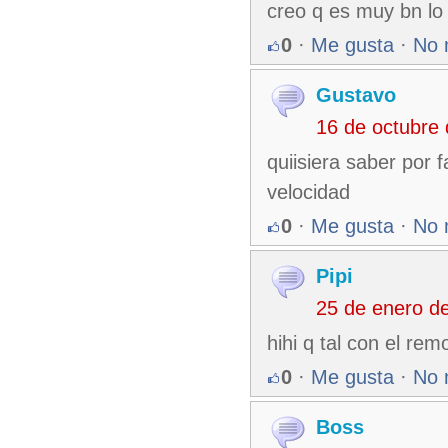
creo q es muy bn lo
0
·
Me gusta
·
No 
Gustavo
16 de octubre
quiisiera saber por 
velocidad
0
·
Me gusta
·
No 
Pipi
25 de enero d
hihi q tal con el rem
0
·
Me gusta
·
No 
Boss