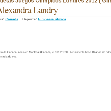
tletas Juegos Olímpicos Londres 2012 ( Gim
lexandra Landry
ís:
Canada
Deporte:
Gimnasia rítmica
eta de Canada, nació en Montreal (Canada) el 10/02/1994. Actualmente tiene 18 años de edad
nasia rítmica.