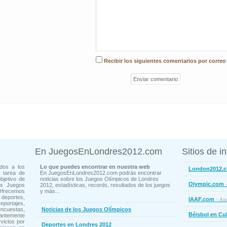
Recibir los siguientes comentarios por correo
En JuegosEnLondres2012.com
Sitios de i
dos a los
Lo que puedes encontrar en nuestra web
London2012.
 tarea de
En JuegosEnLondres2012.com podrás encontrar
bjetivo de
noticias sobre los Juegos Olímpicos de Londres
-
Olympic.com
os Juegos
2012, estadísticas, records, resultados de los juegos
Ofrecemos
y más...
deportes,
- Aso
IAAF.com
ortajes,
cuestas,
Noticias de los Juegos Olímpicos
Béisbol en Cu
ntemente
vicios por
Deportes en Londres 2012