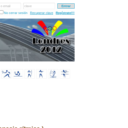
 o email
clave
No cerrar sesión
Recuperar clave
Regístrate!!!