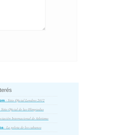
nterés
- Sitio Oficial Londres 2012
com
 Sitio Oficial de las Olimpiadas
ciación Internacional de Atletismo
- La pelota de los cubanos
ba