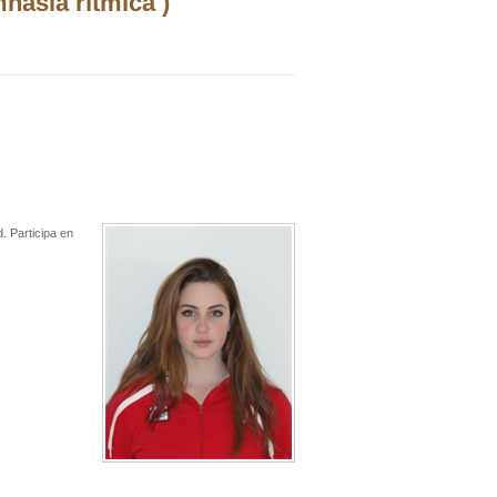
nasia rítmica )
. Participa en