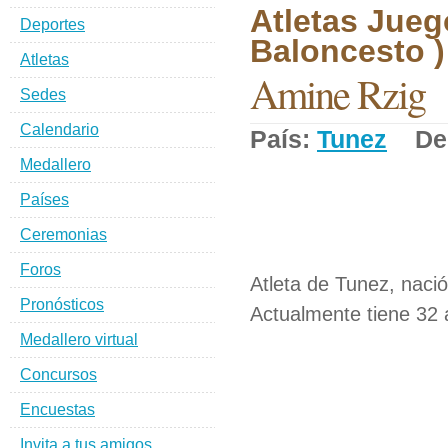
Atletas Jueg
Deportes
Baloncesto )
Atletas
Amine Rzig
Sedes
Calendario
País:
Tunez
Dep
Medallero
Países
Ceremonias
Foros
Atleta de Tunez, naci
Pronósticos
Actualmente tiene 32 
Medallero virtual
Concursos
Encuestas
Invita a tus amigos