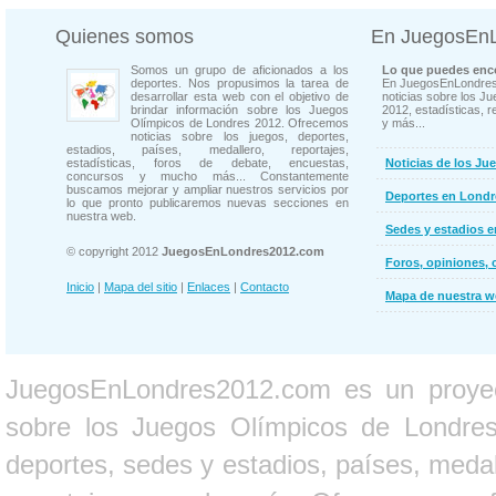
Quienes somos
En JuegosEn
Somos un grupo de aficionados a los
Lo que puedes enco
deportes. Nos propusimos la tarea de
En JuegosEnLondres
desarrollar esta web con el objetivo de
noticias sobre los J
brindar información sobre los Juegos
2012, estadísticas, r
Olímpicos de Londres 2012. Ofrecemos
y más...
noticias sobre los juegos, deportes,
estadios, países, medallero, reportajes,
estadísticas, foros de debate, encuestas,
Noticias de los Ju
concursos y mucho más... Constantemente
buscamos mejorar y ampliar nuestros servicios por
Deportes en Londr
lo que pronto publicaremos nuevas secciones en
nuestra web.
Sedes y estadios 
© copyright 2012
JuegosEnLondres2012.com
Foros, opiniones, 
Inicio
|
Mapa del sitio
|
Enlaces
|
Contacto
Mapa de nuestra 
JuegosEnLondres2012.com es un proyect
sobre los Juegos Olímpicos de Londres 
deportes, sedes y estadios, países, medall