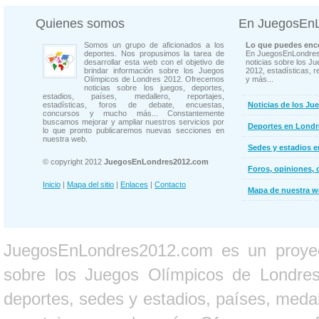
Quienes somos
En JuegosEn
Somos un grupo de aficionados a los
Lo que puedes enco
deportes. Nos propusimos la tarea de
En JuegosEnLondres
desarrollar esta web con el objetivo de
noticias sobre los J
brindar información sobre los Juegos
2012, estadísticas, r
Olímpicos de Londres 2012. Ofrecemos
y más...
noticias sobre los juegos, deportes,
estadios, países, medallero, reportajes,
estadísticas, foros de debate, encuestas,
Noticias de los Ju
concursos y mucho más... Constantemente
buscamos mejorar y ampliar nuestros servicios por
Deportes en Londr
lo que pronto publicaremos nuevas secciones en
nuestra web.
Sedes y estadios 
© copyright 2012
JuegosEnLondres2012.com
Foros, opiniones, 
Inicio
|
Mapa del sitio
|
Enlaces
|
Contacto
Mapa de nuestra 
JuegosEnLondres2012.com es un proyect
sobre los Juegos Olímpicos de Londres 
deportes, sedes y estadios, países, medall