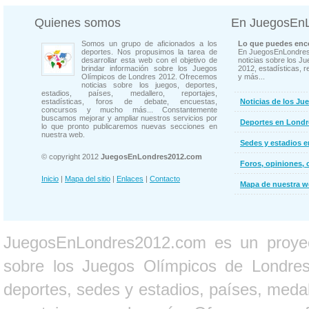
Quienes somos
En JuegosEn
Somos un grupo de aficionados a los
Lo que puedes enco
deportes. Nos propusimos la tarea de
En JuegosEnLondres
desarrollar esta web con el objetivo de
noticias sobre los J
brindar información sobre los Juegos
2012, estadísticas, r
Olímpicos de Londres 2012. Ofrecemos
y más...
noticias sobre los juegos, deportes,
estadios, países, medallero, reportajes,
estadísticas, foros de debate, encuestas,
Noticias de los Ju
concursos y mucho más... Constantemente
buscamos mejorar y ampliar nuestros servicios por
Deportes en Londr
lo que pronto publicaremos nuevas secciones en
nuestra web.
Sedes y estadios 
© copyright 2012
JuegosEnLondres2012.com
Foros, opiniones, 
Inicio
|
Mapa del sitio
|
Enlaces
|
Contacto
Mapa de nuestra 
JuegosEnLondres2012.com es un proyect
sobre los Juegos Olímpicos de Londres 
deportes, sedes y estadios, países, medall