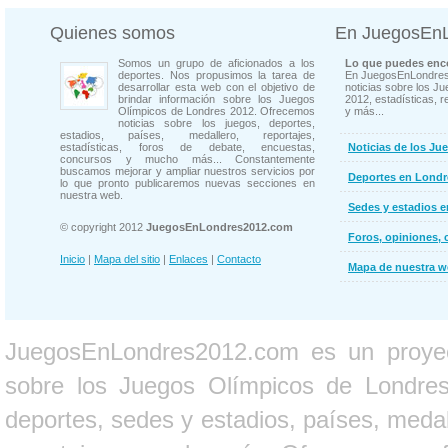
Quienes somos
En JuegosEn
Somos un grupo de aficionados a los
Lo que puedes enco
deportes. Nos propusimos la tarea de
En JuegosEnLondres
desarrollar esta web con el objetivo de
noticias sobre los J
brindar información sobre los Juegos
2012, estadísticas, r
Olímpicos de Londres 2012. Ofrecemos
y más...
noticias sobre los juegos, deportes,
estadios, países, medallero, reportajes,
estadísticas, foros de debate, encuestas,
Noticias de los Ju
concursos y mucho más... Constantemente
buscamos mejorar y ampliar nuestros servicios por
Deportes en Londr
lo que pronto publicaremos nuevas secciones en
nuestra web.
Sedes y estadios 
© copyright 2012
JuegosEnLondres2012.com
Foros, opiniones, 
Inicio
|
Mapa del sitio
|
Enlaces
|
Contacto
Mapa de nuestra 
JuegosEnLondres2012.com es un proyect
sobre los Juegos Olímpicos de Londres 
deportes, sedes y estadios, países, medall