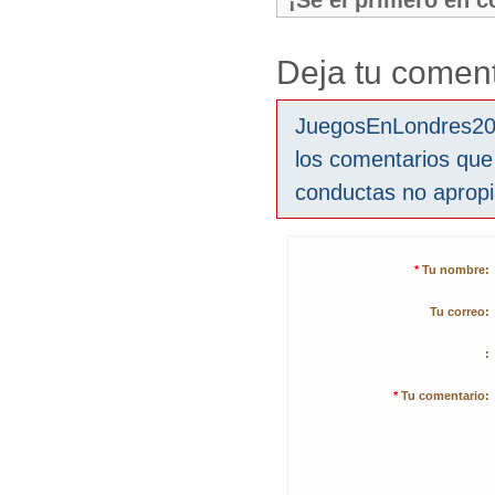
¡Sé el primero en 
Deja tu coment
JuegosEnLondres2012
los comentarios que
conductas no aprop
*
Tu nombre:
Tu correo:
:
*
Tu comentario: