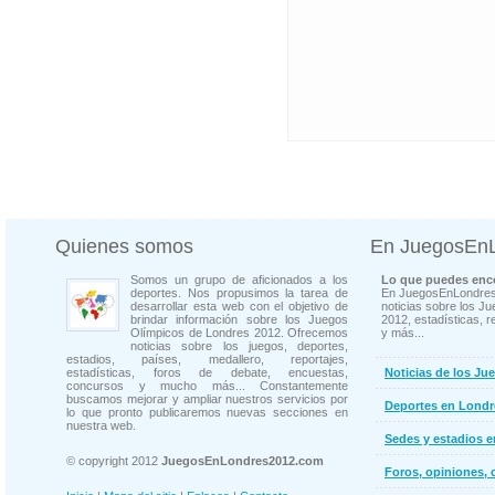
Quienes somos
En JuegosEn
Somos un grupo de aficionados a los
Lo que puedes enco
deportes. Nos propusimos la tarea de
En JuegosEnLondres
desarrollar esta web con el objetivo de
noticias sobre los J
brindar información sobre los Juegos
2012, estadísticas, r
Olímpicos de Londres 2012. Ofrecemos
y más...
noticias sobre los juegos, deportes,
estadios, países, medallero, reportajes,
estadísticas, foros de debate, encuestas,
Noticias de los Ju
concursos y mucho más... Constantemente
buscamos mejorar y ampliar nuestros servicios por
Deportes en Londr
lo que pronto publicaremos nuevas secciones en
nuestra web.
Sedes y estadios 
© copyright 2012
JuegosEnLondres2012.com
Foros, opiniones, 