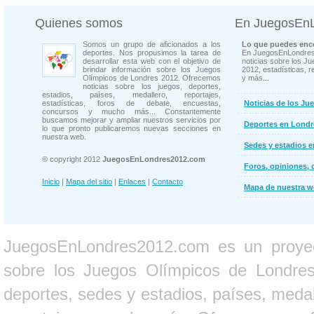
Quienes somos
En JuegosEn
Somos un grupo de aficionados a los
Lo que puedes enco
deportes. Nos propusimos la tarea de
En JuegosEnLondres
desarrollar esta web con el objetivo de
noticias sobre los J
brindar información sobre los Juegos
2012, estadísticas, r
Olímpicos de Londres 2012. Ofrecemos
y más...
noticias sobre los juegos, deportes,
estadios, países, medallero, reportajes,
estadísticas, foros de debate, encuestas,
Noticias de los Ju
concursos y mucho más... Constantemente
buscamos mejorar y ampliar nuestros servicios por
Deportes en Londr
lo que pronto publicaremos nuevas secciones en
nuestra web.
Sedes y estadios 
© copyright 2012
JuegosEnLondres2012.com
Foros, opiniones, 
Inicio
|
Mapa del sitio
|
Enlaces
|
Contacto
Mapa de nuestra 
JuegosEnLondres2012.com es un proyect
sobre los Juegos Olímpicos de Londres 
deportes, sedes y estadios, países, medall