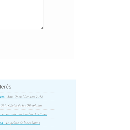
nterés
- Sitio Oficial Londres 2012
com
 Sitio Oficial de las Olimpiadas
ciación Internacional de Atletismo
- La pelota de los cubanos
ba