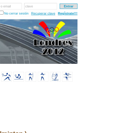
 o email
clave
No cerrar sesión
Recuperar clave
Regístrate!!!