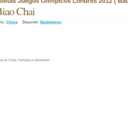
tletas Juegos Olímpicos Londres 2012 ( Ba
iao Chai
ís:
China
Deporte:
Badminton
eta de China. Participa en Badminton.