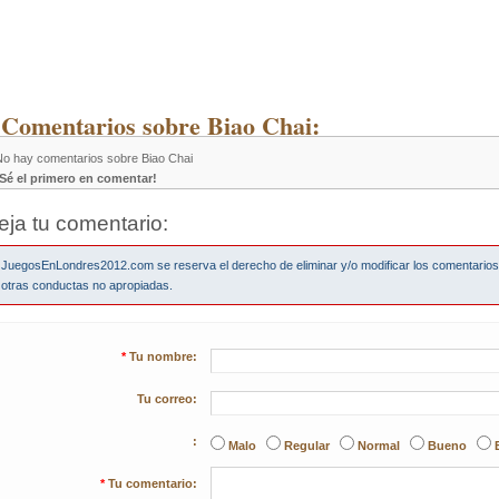
 Comentarios sobre Biao Chai:
No hay comentarios sobre Biao Chai
¡Sé el primero en comentar!
eja tu comentario:
JuegosEnLondres2012.com se reserva el derecho de eliminar y/o modificar los comentario
otras conductas no apropiadas.
*
Tu nombre:
Tu correo:
:
Malo
Regular
Normal
Bueno
*
Tu comentario: