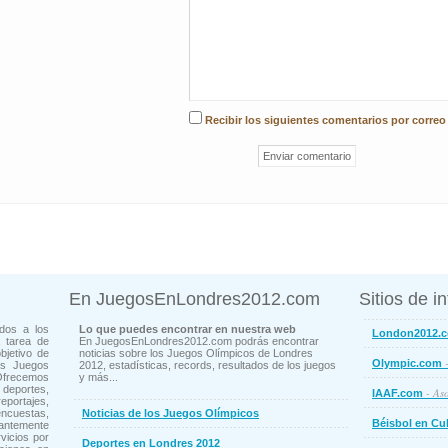
Recibir los siguientes comentarios por correo
En JuegosEnLondres2012.com
Sitios de i
dos a los
Lo que puedes encontrar en nuestra web
London2012.
 tarea de
En JuegosEnLondres2012.com podrás encontrar
bjetivo de
noticias sobre los Juegos Olímpicos de Londres
-
Olympic.com
os Juegos
2012, estadísticas, records, resultados de los juegos
Ofrecemos
y más...
deportes,
- Aso
IAAF.com
ortajes,
cuestas,
Noticias de los Juegos Olímpicos
Béisbol en Cu
ntemente
vicios por
Deportes en Londres 2012