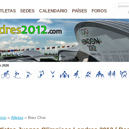
usuario
TLETAS
SEDES
CALENDARIO
PAÍSES
FOROS
e 2026
icio
»
Atletas
» Biao Chai