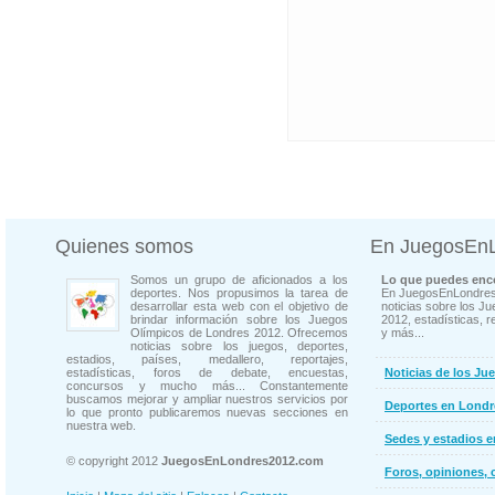
Quienes somos
En JuegosEn
Somos un grupo de aficionados a los
Lo que puedes enco
deportes. Nos propusimos la tarea de
En JuegosEnLondres
desarrollar esta web con el objetivo de
noticias sobre los J
brindar información sobre los Juegos
2012, estadísticas, r
Olímpicos de Londres 2012. Ofrecemos
y más...
noticias sobre los juegos, deportes,
estadios, países, medallero, reportajes,
estadísticas, foros de debate, encuestas,
Noticias de los Ju
concursos y mucho más... Constantemente
buscamos mejorar y ampliar nuestros servicios por
Deportes en Londr
lo que pronto publicaremos nuevas secciones en
nuestra web.
Sedes y estadios 
© copyright 2012
JuegosEnLondres2012.com
Foros, opiniones, 