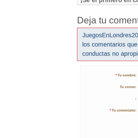
¡Sé el primero en 
Deja tu coment
JuegosEnLondres2012
los comentarios que
conductas no aprop
*
Tu nombre:
Tu correo:
:
*
Tu comentario: