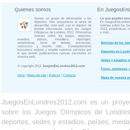
Quienes somos
En JuegosEn
Somos un grupo de aficionados a los
Lo que puedes enco
deportes. Nos propusimos la tarea de
En JuegosEnLondres
desarrollar esta web con el objetivo de
noticias sobre los J
brindar información sobre los Juegos
2012, estadísticas, r
Olímpicos de Londres 2012. Ofrecemos
y más...
noticias sobre los juegos, deportes,
estadios, países, medallero, reportajes,
estadísticas, foros de debate, encuestas,
Noticias de los Ju
concursos y mucho más... Constantemente
buscamos mejorar y ampliar nuestros servicios por
Deportes en Londr
lo que pronto publicaremos nuevas secciones en
nuestra web.
Sedes y estadios 
© copyright 2012
JuegosEnLondres2012.com
Foros, opiniones, 
Inicio
|
Mapa del sitio
|
Enlaces
|
Contacto
Mapa de nuestra 
JuegosEnLondres2012.com es un proyect
sobre los Juegos Olímpicos de Londres 
deportes, sedes y estadios, países, medall