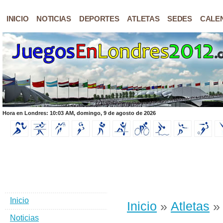
INICIO
NOTICIAS
DEPORTES
ATLETAS
SEDES
CALE
Hora en Londres: 10:03 AM, domingo, 9 de agosto de 2026
Inicio
Inicio
»
Atletas
» 
Noticias