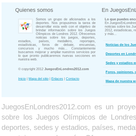
Quienes somos
En JuegosEn
Somos un grupo de aficionados a los
Lo que puedes enco
deportes. Nos propusimos la tarea de
En JuegosEnLondres
desarrollar esta web con el objetivo de
noticias sobre los J
brindar información sobre los Juegos
2012, estadísticas, r
Olímpicos de Londres 2012. Ofrecemos
y más...
noticias sobre los juegos, deportes,
estadios, países, medallero, reportajes,
estadísticas, foros de debate, encuestas,
Noticias de los Ju
concursos y mucho más... Constantemente
buscamos mejorar y ampliar nuestros servicios por
Deportes en Londr
lo que pronto publicaremos nuevas secciones en
nuestra web.
Sedes y estadios 
© copyright 2012
JuegosEnLondres2012.com
Foros, opiniones, 
Inicio
|
Mapa del sitio
|
Enlaces
|
Contacto
Mapa de nuestra 
JuegosEnLondres2012.com es un proyect
sobre los Juegos Olímpicos de Londres 
deportes, sedes y estadios, países, medall