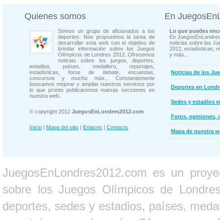
Quienes somos
En JuegosEn
Somos un grupo de aficionados a los
Lo que puedes enco
deportes. Nos propusimos la tarea de
En JuegosEnLondres
desarrollar esta web con el objetivo de
noticias sobre los J
brindar información sobre los Juegos
2012, estadísticas, r
Olímpicos de Londres 2012. Ofrecemos
y más...
noticias sobre los juegos, deportes,
estadios, países, medallero, reportajes,
estadísticas, foros de debate, encuestas,
Noticias de los Ju
concursos y mucho más... Constantemente
buscamos mejorar y ampliar nuestros servicios por
Deportes en Londr
lo que pronto publicaremos nuevas secciones en
nuestra web.
Sedes y estadios 
© copyright 2012
JuegosEnLondres2012.com
Foros, opiniones, 
Inicio
|
Mapa del sitio
|
Enlaces
|
Contacto
Mapa de nuestra 
JuegosEnLondres2012.com es un proyect
sobre los Juegos Olímpicos de Londres 
deportes, sedes y estadios, países, medall