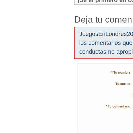
¡Sé el primero en 
Deja tu coment
JuegosEnLondres2012
los comentarios que
conductas no aprop
*
Tu nombre:
Tu correo:
:
*
Tu comentario: