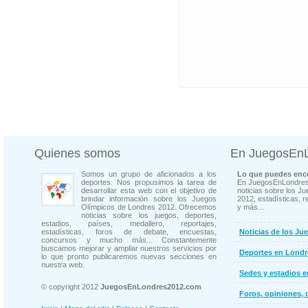
Quienes somos
En JuegosEn
Somos un grupo de aficionados a los
Lo que puedes enco
deportes. Nos propusimos la tarea de
En JuegosEnLondres
desarrollar esta web con el objetivo de
noticias sobre los J
brindar información sobre los Juegos
2012, estadísticas, r
Olímpicos de Londres 2012. Ofrecemos
y más...
noticias sobre los juegos, deportes,
estadios, países, medallero, reportajes,
estadísticas, foros de debate, encuestas,
Noticias de los Ju
concursos y mucho más... Constantemente
buscamos mejorar y ampliar nuestros servicios por
Deportes en Londr
lo que pronto publicaremos nuevas secciones en
nuestra web.
Sedes y estadios 
© copyright 2012
JuegosEnLondres2012.com
Foros, opiniones, 