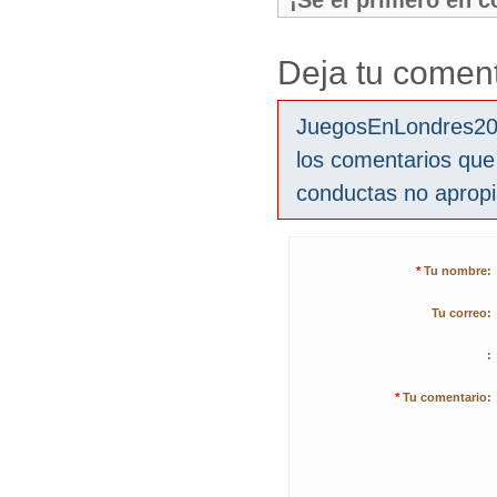
¡Sé el primero en 
Deja tu coment
JuegosEnLondres2012
los comentarios que
conductas no aprop
*
Tu nombre:
Tu correo:
:
*
Tu comentario: