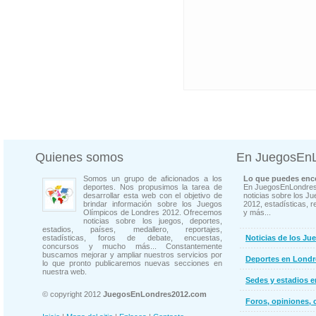
Quienes somos
En JuegosEn
Somos un grupo de aficionados a los
Lo que puedes enco
deportes. Nos propusimos la tarea de
En JuegosEnLondres
desarrollar esta web con el objetivo de
noticias sobre los J
brindar información sobre los Juegos
2012, estadísticas, r
Olímpicos de Londres 2012. Ofrecemos
y más...
noticias sobre los juegos, deportes,
estadios, países, medallero, reportajes,
estadísticas, foros de debate, encuestas,
Noticias de los Ju
concursos y mucho más... Constantemente
buscamos mejorar y ampliar nuestros servicios por
Deportes en Londr
lo que pronto publicaremos nuevas secciones en
nuestra web.
Sedes y estadios 
© copyright 2012
JuegosEnLondres2012.com
Foros, opiniones, 