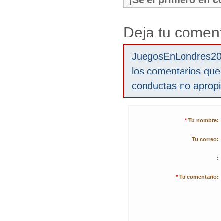
¡Sé el primero en 
Deja tu coment
JuegosEnLondres2012
los comentarios que
conductas no aprop
*
Tu nombre:
Tu correo:
:
*
Tu comentario: