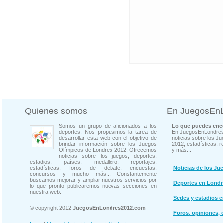
Quienes somos
En JuegosEn
Somos un grupo de aficionados a los
Lo que puedes enco
deportes. Nos propusimos la tarea de
En JuegosEnLondres
desarrollar esta web con el objetivo de
noticias sobre los J
brindar información sobre los Juegos
2012, estadísticas, r
Olímpicos de Londres 2012. Ofrecemos
y más...
noticias sobre los juegos, deportes,
estadios, países, medallero, reportajes,
estadísticas, foros de debate, encuestas,
Noticias de los Ju
concursos y mucho más... Constantemente
buscamos mejorar y ampliar nuestros servicios por
Deportes en Londr
lo que pronto publicaremos nuevas secciones en
nuestra web.
Sedes y estadios 
© copyright 2012
JuegosEnLondres2012.com
Foros, opiniones, 