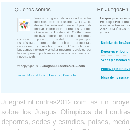
Quienes somos
En JuegosEn
Somos un grupo de aficionados a los
Lo que puedes enco
deportes. Nos propusimos la tarea de
En JuegosEnLondres
desarrollar esta web con el objetivo de
noticias sobre los J
brindar información sobre los Juegos
2012, estadísticas, r
Olímpicos de Londres 2012. Ofrecemos
y más...
noticias sobre los juegos, deportes,
estadios, países, medallero, reportajes,
estadísticas, foros de debate, encuestas,
Noticias de los Ju
concursos y mucho más... Constantemente
buscamos mejorar y ampliar nuestros servicios por
Deportes en Londr
lo que pronto publicaremos nuevas secciones en
nuestra web.
Sedes y estadios 
© copyright 2012
JuegosEnLondres2012.com
Foros, opiniones, 
Inicio
|
Mapa del sitio
|
Enlaces
|
Contacto
Mapa de nuestra 
JuegosEnLondres2012.com es un proyect
sobre los Juegos Olímpicos de Londres 
deportes, sedes y estadios, países, medall