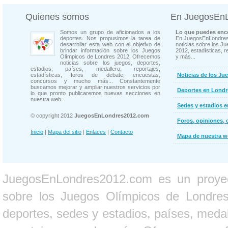
Quienes somos
En JuegosEn
Somos un grupo de aficionados a los
Lo que puedes enco
deportes. Nos propusimos la tarea de
En JuegosEnLondres
desarrollar esta web con el objetivo de
noticias sobre los J
brindar información sobre los Juegos
2012, estadísticas, r
Olímpicos de Londres 2012. Ofrecemos
y más...
noticias sobre los juegos, deportes,
estadios, países, medallero, reportajes,
estadísticas, foros de debate, encuestas,
Noticias de los Ju
concursos y mucho más... Constantemente
buscamos mejorar y ampliar nuestros servicios por
Deportes en Londr
lo que pronto publicaremos nuevas secciones en
nuestra web.
Sedes y estadios 
© copyright 2012
JuegosEnLondres2012.com
Foros, opiniones, 
Inicio
|
Mapa del sitio
|
Enlaces
|
Contacto
Mapa de nuestra 
JuegosEnLondres2012.com es un proyect
sobre los Juegos Olímpicos de Londres 
deportes, sedes y estadios, países, medall