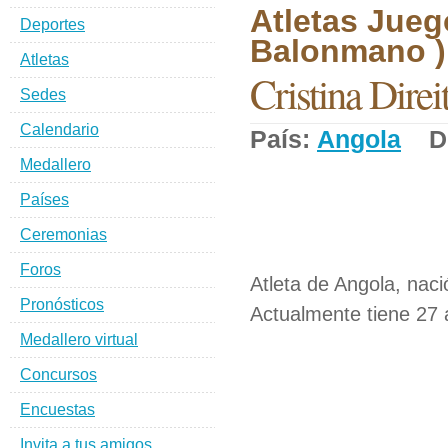
Atletas Jueg
Deportes
Balonmano )
Atletas
Cristina Direi
Sedes
Calendario
País:
Angola
De
Medallero
Países
Ceremonias
Foros
Atleta de Angola, nac
Pronósticos
Actualmente tiene 27 
Medallero virtual
Concursos
Encuestas
Invita a tus amigos