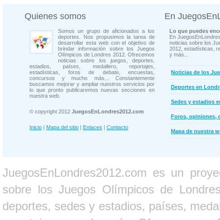
Quienes somos
En JuegosEn
Somos un grupo de aficionados a los
Lo que puedes enco
deportes. Nos propusimos la tarea de
En JuegosEnLondres
desarrollar esta web con el objetivo de
noticias sobre los J
brindar información sobre los Juegos
2012, estadísticas, r
Olímpicos de Londres 2012. Ofrecemos
y más...
noticias sobre los juegos, deportes,
estadios, países, medallero, reportajes,
estadísticas, foros de debate, encuestas,
Noticias de los Ju
concursos y mucho más... Constantemente
buscamos mejorar y ampliar nuestros servicios por
Deportes en Londr
lo que pronto publicaremos nuevas secciones en
nuestra web.
Sedes y estadios 
© copyright 2012
JuegosEnLondres2012.com
Foros, opiniones, 
Inicio
|
Mapa del sitio
|
Enlaces
|
Contacto
Mapa de nuestra 
JuegosEnLondres2012.com es un proyect
sobre los Juegos Olímpicos de Londres 
deportes, sedes y estadios, países, medall