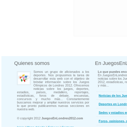
Quienes somos
En JuegosEn
Somos un grupo de aficionados a los
Lo que puedes enco
deportes. Nos propusimos la tarea de
En JuegosEnLondres
desarrollar esta web con el objetivo de
noticias sobre los J
brindar información sobre los Juegos
2012, estadísticas, r
Olímpicos de Londres 2012. Ofrecemos
y más...
noticias sobre los juegos, deportes,
estadios, países, medallero, reportajes,
estadísticas, foros de debate, encuestas,
Noticias de los Ju
concursos y mucho más... Constantemente
buscamos mejorar y ampliar nuestros servicios por
Deportes en Londr
lo que pronto publicaremos nuevas secciones en
nuestra web.
Sedes y estadios 
© copyright 2012
JuegosEnLondres2012.com
Foros, opiniones, 