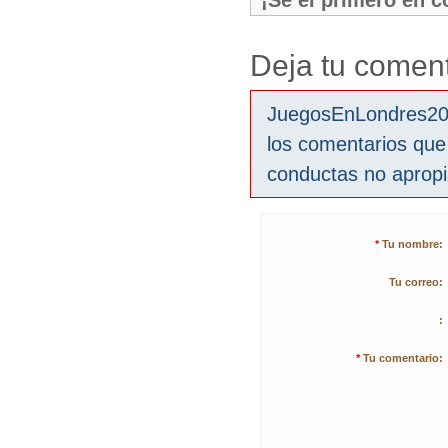
¡Sé el primero en 
Deja tu coment
JuegosEnLondres2012
los comentarios que
conductas no aprop
*
Tu nombre:
Tu correo:
:
*
Tu comentario: