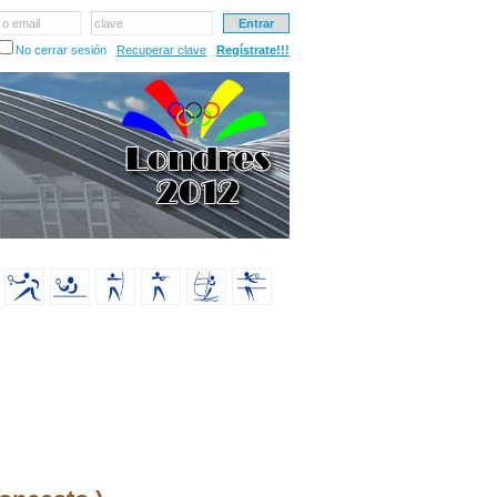
 o email
clave
No cerrar sesión
Recuperar clave
Regístrate!!!