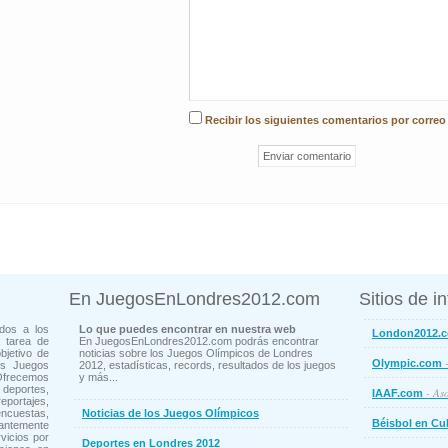
Recibir los siguientes comentarios por correo
En JuegosEnLondres2012.com
Sitios de i
dos a los
Lo que puedes encontrar en nuestra web
London2012.
 tarea de
En JuegosEnLondres2012.com podrás encontrar
bjetivo de
noticias sobre los Juegos Olímpicos de Londres
-
Olympic.com
os Juegos
2012, estadísticas, records, resultados de los juegos
Ofrecemos
y más...
deportes,
- Aso
IAAF.com
ortajes,
cuestas,
Noticias de los Juegos Olímpicos
Béisbol en Cu
ntemente
vicios por
Deportes en Londres 2012