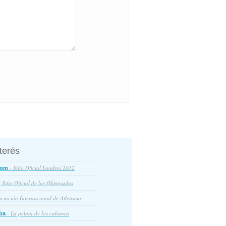
nterés
- Sitio Oficial Londres 2012
com
 Sitio Oficial de las Olimpiadas
ciación Internacional de Atletismo
- La pelota de los cubanos
ba