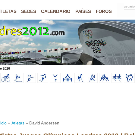
usuario
TLETAS
SEDES
CALENDARIO
PAÍSES
FOROS
de 2026
icio
»
Atletas
» David Andersen