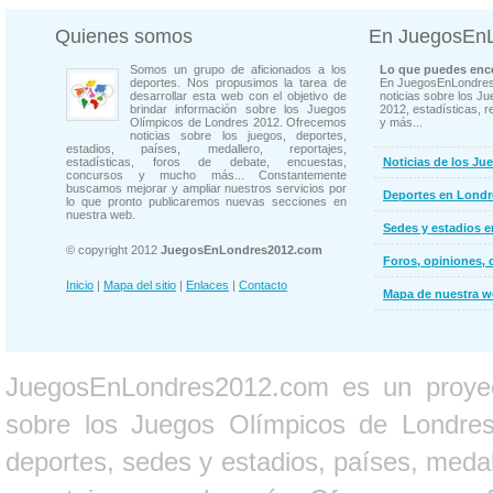
Quienes somos
En JuegosEn
Somos un grupo de aficionados a los
Lo que puedes enco
deportes. Nos propusimos la tarea de
En JuegosEnLondres
desarrollar esta web con el objetivo de
noticias sobre los J
brindar información sobre los Juegos
2012, estadísticas, r
Olímpicos de Londres 2012. Ofrecemos
y más...
noticias sobre los juegos, deportes,
estadios, países, medallero, reportajes,
estadísticas, foros de debate, encuestas,
Noticias de los Ju
concursos y mucho más... Constantemente
buscamos mejorar y ampliar nuestros servicios por
Deportes en Londr
lo que pronto publicaremos nuevas secciones en
nuestra web.
Sedes y estadios 
© copyright 2012
JuegosEnLondres2012.com
Foros, opiniones, 
Inicio
|
Mapa del sitio
|
Enlaces
|
Contacto
Mapa de nuestra 
JuegosEnLondres2012.com es un proyect
sobre los Juegos Olímpicos de Londres 
deportes, sedes y estadios, países, medall