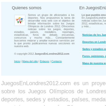
Quienes somos
En JuegosEn
Somos un grupo de aficionados a los
Lo que puedes enco
deportes. Nos propusimos la tarea de
En JuegosEnLondres
desarrollar esta web con el objetivo de
noticias sobre los J
brindar información sobre los Juegos
2012, estadísticas, r
Olímpicos de Londres 2012. Ofrecemos
y más...
noticias sobre los juegos, deportes,
estadios, países, medallero, reportajes,
estadísticas, foros de debate, encuestas,
Noticias de los Ju
concursos y mucho más... Constantemente
buscamos mejorar y ampliar nuestros servicios por
Deportes en Londr
lo que pronto publicaremos nuevas secciones en
nuestra web.
Sedes y estadios 
© copyright 2012
JuegosEnLondres2012.com
Foros, opiniones, 
Inicio
|
Mapa del sitio
|
Enlaces
|
Contacto
Mapa de nuestra 
JuegosEnLondres2012.com es un proyect
sobre los Juegos Olímpicos de Londres 
deportes, sedes y estadios, países, medall