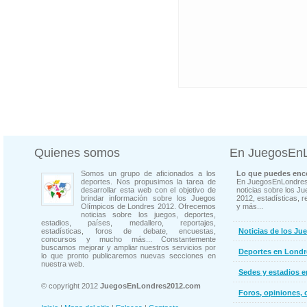
Quienes somos
En JuegosEn
Somos un grupo de aficionados a los
Lo que puedes enco
deportes. Nos propusimos la tarea de
En JuegosEnLondres
desarrollar esta web con el objetivo de
noticias sobre los J
brindar información sobre los Juegos
2012, estadísticas, r
Olímpicos de Londres 2012. Ofrecemos
y más...
noticias sobre los juegos, deportes,
estadios, países, medallero, reportajes,
estadísticas, foros de debate, encuestas,
Noticias de los Ju
concursos y mucho más... Constantemente
buscamos mejorar y ampliar nuestros servicios por
Deportes en Londr
lo que pronto publicaremos nuevas secciones en
nuestra web.
Sedes y estadios 
© copyright 2012
JuegosEnLondres2012.com
Foros, opiniones, 