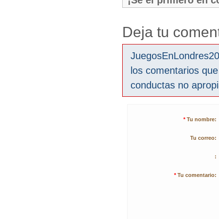
¡Sé el primero en 
Deja tu coment
JuegosEnLondres2012
los comentarios que
conductas no aprop
*
Tu nombre:
Tu correo:
:
*
Tu comentario: