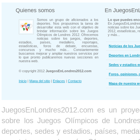
Quienes somos
En JuegosEn
Somos un grupo de aficionados a los
Lo que puedes enco
deportes. Nos propusimos la tarea de
En JuegosEnLondres
desarrollar esta web con el objetivo de
noticias sobre los J
brindar información sobre los Juegos
2012, estadísticas, r
Olímpicos de Londres 2012. Ofrecemos
y más...
noticias sobre los juegos, deportes,
estadios, países, medallero, reportajes,
estadísticas, foros de debate, encuestas,
Noticias de los Ju
concursos y mucho más... Constantemente
buscamos mejorar y ampliar nuestros servicios por
Deportes en Londr
lo que pronto publicaremos nuevas secciones en
nuestra web.
Sedes y estadios 
© copyright 2012
JuegosEnLondres2012.com
Foros, opiniones, 
Inicio
|
Mapa del sitio
|
Enlaces
|
Contacto
Mapa de nuestra 
JuegosEnLondres2012.com es un proyect
sobre los Juegos Olímpicos de Londres 
deportes, sedes y estadios, países, medall