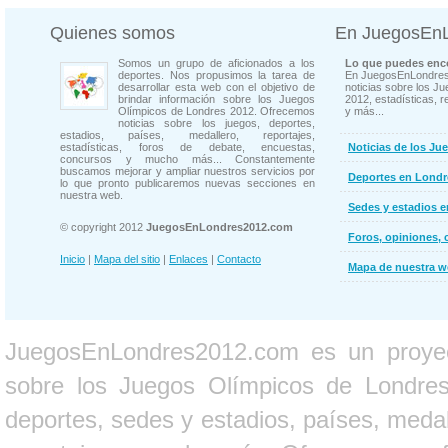
Quienes somos
En JuegosEn
Somos un grupo de aficionados a los
Lo que puedes enco
deportes. Nos propusimos la tarea de
En JuegosEnLondres
desarrollar esta web con el objetivo de
noticias sobre los J
brindar información sobre los Juegos
2012, estadísticas, r
Olímpicos de Londres 2012. Ofrecemos
y más...
noticias sobre los juegos, deportes,
estadios, países, medallero, reportajes,
estadísticas, foros de debate, encuestas,
Noticias de los Ju
concursos y mucho más... Constantemente
buscamos mejorar y ampliar nuestros servicios por
Deportes en Londr
lo que pronto publicaremos nuevas secciones en
nuestra web.
Sedes y estadios 
© copyright 2012
JuegosEnLondres2012.com
Foros, opiniones, 
Inicio
|
Mapa del sitio
|
Enlaces
|
Contacto
Mapa de nuestra 
JuegosEnLondres2012.com es un proyect
sobre los Juegos Olímpicos de Londres 
deportes, sedes y estadios, países, medall