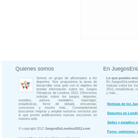
Quienes somos
En JuegosEn
Somos un grupo de aficionados a los
Lo que puedes enco
deportes. Nos propusimos la tarea de
En JuegosEnLondres
desarrollar esta web con el objetivo de
noticias sobre los J
brindar información sobre los Juegos
2012, estadísticas, r
Olímpicos de Londres 2012. Ofrecemos
y más...
noticias sobre los juegos, deportes,
estadios, países, medallero, reportajes,
estadísticas, foros de debate, encuestas,
Noticias de los Ju
concursos y mucho más... Constantemente
buscamos mejorar y ampliar nuestros servicios por
Deportes en Londr
lo que pronto publicaremos nuevas secciones en
nuestra web.
Sedes y estadios 
© copyright 2012
JuegosEnLondres2012.com
Foros, opiniones, 