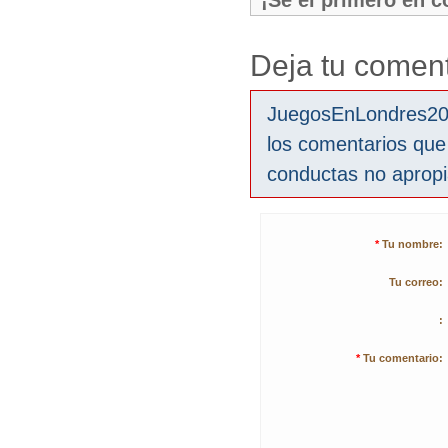
¡Sé el primero en 
Deja tu coment
JuegosEnLondres2012
los comentarios que
conductas no aprop
*
Tu nombre:
Tu correo:
:
*
Tu comentario: