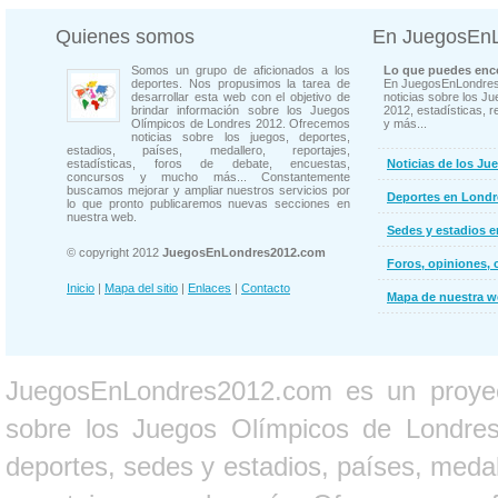
Quienes somos
En JuegosEn
Somos un grupo de aficionados a los
Lo que puedes enco
deportes. Nos propusimos la tarea de
En JuegosEnLondres
desarrollar esta web con el objetivo de
noticias sobre los J
brindar información sobre los Juegos
2012, estadísticas, r
Olímpicos de Londres 2012. Ofrecemos
y más...
noticias sobre los juegos, deportes,
estadios, países, medallero, reportajes,
estadísticas, foros de debate, encuestas,
Noticias de los Ju
concursos y mucho más... Constantemente
buscamos mejorar y ampliar nuestros servicios por
Deportes en Londr
lo que pronto publicaremos nuevas secciones en
nuestra web.
Sedes y estadios 
© copyright 2012
JuegosEnLondres2012.com
Foros, opiniones, 
Inicio
|
Mapa del sitio
|
Enlaces
|
Contacto
Mapa de nuestra 
JuegosEnLondres2012.com es un proyect
sobre los Juegos Olímpicos de Londres 
deportes, sedes y estadios, países, medall