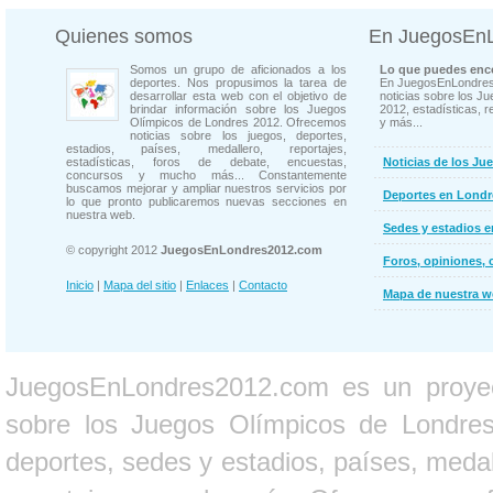
Quienes somos
En JuegosEn
Somos un grupo de aficionados a los
Lo que puedes enco
deportes. Nos propusimos la tarea de
En JuegosEnLondres
desarrollar esta web con el objetivo de
noticias sobre los J
brindar información sobre los Juegos
2012, estadísticas, r
Olímpicos de Londres 2012. Ofrecemos
y más...
noticias sobre los juegos, deportes,
estadios, países, medallero, reportajes,
estadísticas, foros de debate, encuestas,
Noticias de los Ju
concursos y mucho más... Constantemente
buscamos mejorar y ampliar nuestros servicios por
Deportes en Londr
lo que pronto publicaremos nuevas secciones en
nuestra web.
Sedes y estadios 
© copyright 2012
JuegosEnLondres2012.com
Foros, opiniones, 
Inicio
|
Mapa del sitio
|
Enlaces
|
Contacto
Mapa de nuestra 
JuegosEnLondres2012.com es un proyect
sobre los Juegos Olímpicos de Londres 
deportes, sedes y estadios, países, medall