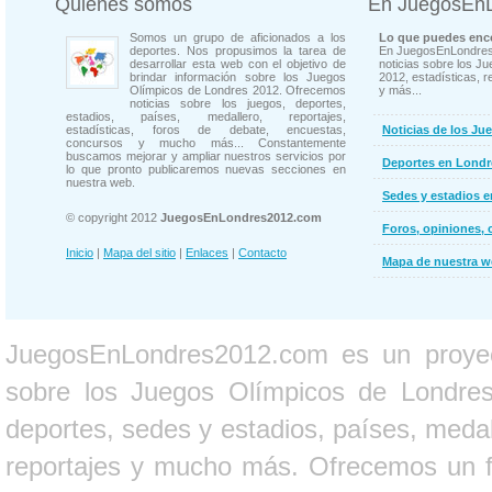
Quienes somos
En JuegosEn
Somos un grupo de aficionados a los
Lo que puedes enco
deportes. Nos propusimos la tarea de
En JuegosEnLondres
desarrollar esta web con el objetivo de
noticias sobre los J
brindar información sobre los Juegos
2012, estadísticas, r
Olímpicos de Londres 2012. Ofrecemos
y más...
noticias sobre los juegos, deportes,
estadios, países, medallero, reportajes,
estadísticas, foros de debate, encuestas,
Noticias de los Ju
concursos y mucho más... Constantemente
buscamos mejorar y ampliar nuestros servicios por
Deportes en Londr
lo que pronto publicaremos nuevas secciones en
nuestra web.
Sedes y estadios 
© copyright 2012
JuegosEnLondres2012.com
Foros, opiniones, 
Inicio
|
Mapa del sitio
|
Enlaces
|
Contacto
Mapa de nuestra 
JuegosEnLondres2012.com es un proyect
sobre los Juegos Olímpicos de Londres 
deportes, sedes y estadios, países, medall
reportajes y mucho más. Ofrecemos un fo