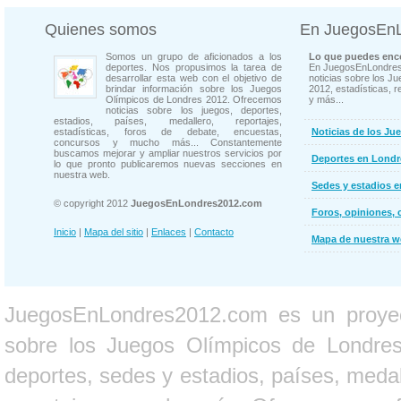
Quienes somos
En JuegosEn
Somos un grupo de aficionados a los
Lo que puedes enco
deportes. Nos propusimos la tarea de
En JuegosEnLondres
desarrollar esta web con el objetivo de
noticias sobre los J
brindar información sobre los Juegos
2012, estadísticas, r
Olímpicos de Londres 2012. Ofrecemos
y más...
noticias sobre los juegos, deportes,
estadios, países, medallero, reportajes,
estadísticas, foros de debate, encuestas,
Noticias de los Ju
concursos y mucho más... Constantemente
buscamos mejorar y ampliar nuestros servicios por
Deportes en Londr
lo que pronto publicaremos nuevas secciones en
nuestra web.
Sedes y estadios 
© copyright 2012
JuegosEnLondres2012.com
Foros, opiniones, 
Inicio
|
Mapa del sitio
|
Enlaces
|
Contacto
Mapa de nuestra 
JuegosEnLondres2012.com es un proyect
sobre los Juegos Olímpicos de Londres 
deportes, sedes y estadios, países, medall