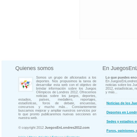
Quienes somos
En JuegosEn
Somos un grupo de aficionados a los
Lo que puedes enco
deportes. Nos propusimos la tarea de
En JuegosEnLondres
desarrollar esta web con el objetivo de
noticias sobre los J
brindar información sobre los Juegos
2012, estadísticas, r
Olímpicos de Londres 2012. Ofrecemos
y más...
noticias sobre los juegos, deportes,
estadios, países, medallero, reportajes,
estadísticas, foros de debate, encuestas,
Noticias de los Ju
concursos y mucho más... Constantemente
buscamos mejorar y ampliar nuestros servicios por
Deportes en Londr
lo que pronto publicaremos nuevas secciones en
nuestra web.
Sedes y estadios 
© copyright 2012
JuegosEnLondres2012.com
Foros, opiniones, 