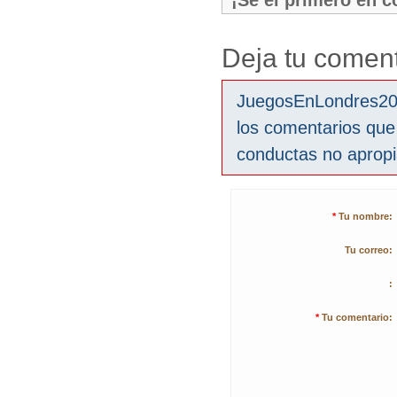
¡Sé el primero en 
Deja tu coment
JuegosEnLondres2012
los comentarios que
conductas no aprop
*
Tu nombre:
Tu correo:
:
*
Tu comentario: