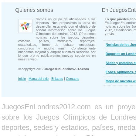
Quienes somos
En JuegosEn
Somos un grupo de aficionados a los
Lo que puedes enco
deportes. Nos propusimos la tarea de
En JuegosEnLondres
desarrollar esta web con el objetivo de
noticias sobre los J
brindar información sobre los Juegos
2012, estadísticas, r
Olímpicos de Londres 2012. Ofrecemos
y más...
noticias sobre los juegos, deportes,
estadios, países, medallero, reportajes,
estadísticas, foros de debate, encuestas,
Noticias de los Ju
concursos y mucho más... Constantemente
buscamos mejorar y ampliar nuestros servicios por
Deportes en Londr
lo que pronto publicaremos nuevas secciones en
nuestra web.
Sedes y estadios 
© copyright 2012
JuegosEnLondres2012.com
Foros, opiniones, 
Inicio
|
Mapa del sitio
|
Enlaces
|
Contacto
Mapa de nuestra 
JuegosEnLondres2012.com es un proyect
sobre los Juegos Olímpicos de Londres 
deportes, sedes y estadios, países, medall