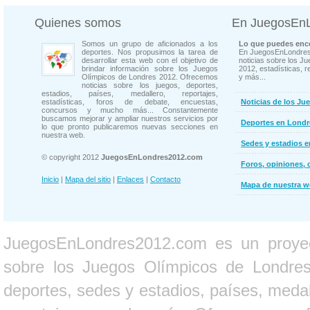
Quienes somos
En JuegosEn
Somos un grupo de aficionados a los
Lo que puedes enco
deportes. Nos propusimos la tarea de
En JuegosEnLondres
desarrollar esta web con el objetivo de
noticias sobre los J
brindar información sobre los Juegos
2012, estadísticas, r
Olímpicos de Londres 2012. Ofrecemos
y más...
noticias sobre los juegos, deportes,
estadios, países, medallero, reportajes,
estadísticas, foros de debate, encuestas,
Noticias de los Ju
concursos y mucho más... Constantemente
buscamos mejorar y ampliar nuestros servicios por
Deportes en Londr
lo que pronto publicaremos nuevas secciones en
nuestra web.
Sedes y estadios 
© copyright 2012
JuegosEnLondres2012.com
Foros, opiniones, 
Inicio
|
Mapa del sitio
|
Enlaces
|
Contacto
Mapa de nuestra 
JuegosEnLondres2012.com es un proyect
sobre los Juegos Olímpicos de Londres 
deportes, sedes y estadios, países, medall