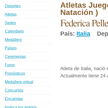
Atletas Jueg
Deportes
Natación )
Atletas
Federica Pelle
Sedes
Calendario
País:
Italia
Depo
Medallero
Países
Ceremonias
Foros
Atleta de Italia, nació
Pronósticos
Actualmente tiene 24 
Medallero virtual
Concursos
Encuestas
Invita a tus amigos