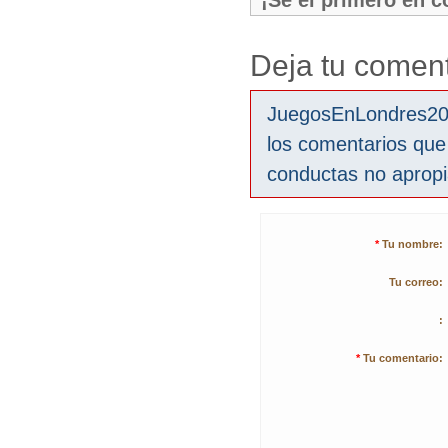
¡Sé el primero en 
Deja tu coment
JuegosEnLondres2012
los comentarios que
conductas no aprop
*
Tu nombre:
Tu correo:
:
*
Tu comentario: