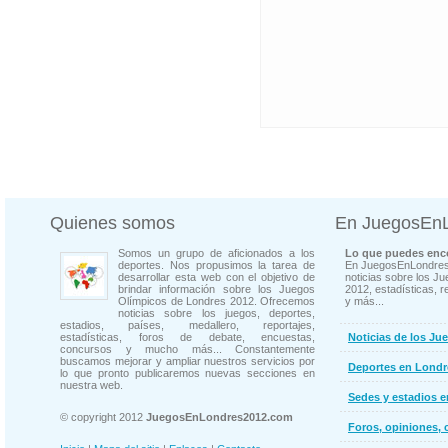
Quienes somos
En JuegosEn
Somos un grupo de aficionados a los
Lo que puedes enco
deportes. Nos propusimos la tarea de
En JuegosEnLondres
desarrollar esta web con el objetivo de
noticias sobre los J
brindar información sobre los Juegos
2012, estadísticas, r
Olímpicos de Londres 2012. Ofrecemos
y más...
noticias sobre los juegos, deportes,
estadios, países, medallero, reportajes,
estadísticas, foros de debate, encuestas,
Noticias de los Ju
concursos y mucho más... Constantemente
buscamos mejorar y ampliar nuestros servicios por
Deportes en Londr
lo que pronto publicaremos nuevas secciones en
nuestra web.
Sedes y estadios 
© copyright 2012
JuegosEnLondres2012.com
Foros, opiniones, 