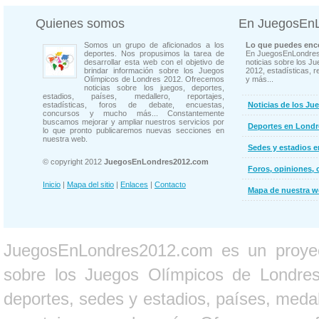
Quienes somos
En JuegosEn
Somos un grupo de aficionados a los
Lo que puedes enco
deportes. Nos propusimos la tarea de
En JuegosEnLondres
desarrollar esta web con el objetivo de
noticias sobre los J
brindar información sobre los Juegos
2012, estadísticas, r
Olímpicos de Londres 2012. Ofrecemos
y más...
noticias sobre los juegos, deportes,
estadios, países, medallero, reportajes,
estadísticas, foros de debate, encuestas,
Noticias de los Ju
concursos y mucho más... Constantemente
buscamos mejorar y ampliar nuestros servicios por
Deportes en Londr
lo que pronto publicaremos nuevas secciones en
nuestra web.
Sedes y estadios 
© copyright 2012
JuegosEnLondres2012.com
Foros, opiniones, 
Inicio
|
Mapa del sitio
|
Enlaces
|
Contacto
Mapa de nuestra 
JuegosEnLondres2012.com es un proyect
sobre los Juegos Olímpicos de Londres 
deportes, sedes y estadios, países, medall