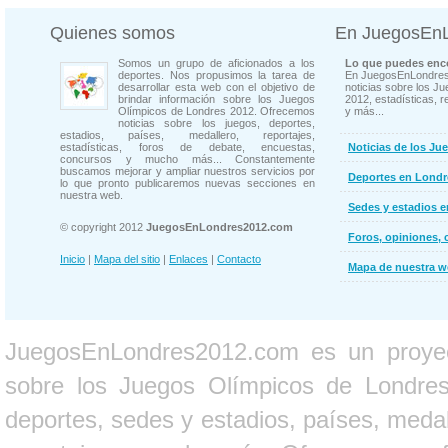
Quienes somos
En JuegosEn
Somos un grupo de aficionados a los
Lo que puedes enco
deportes. Nos propusimos la tarea de
En JuegosEnLondres
desarrollar esta web con el objetivo de
noticias sobre los J
brindar información sobre los Juegos
2012, estadísticas, r
Olímpicos de Londres 2012. Ofrecemos
y más...
noticias sobre los juegos, deportes,
estadios, países, medallero, reportajes,
estadísticas, foros de debate, encuestas,
Noticias de los Ju
concursos y mucho más... Constantemente
buscamos mejorar y ampliar nuestros servicios por
Deportes en Londr
lo que pronto publicaremos nuevas secciones en
nuestra web.
Sedes y estadios 
© copyright 2012
JuegosEnLondres2012.com
Foros, opiniones, 
Inicio
|
Mapa del sitio
|
Enlaces
|
Contacto
Mapa de nuestra 
JuegosEnLondres2012.com es un proyect
sobre los Juegos Olímpicos de Londres 
deportes, sedes y estadios, países, medall