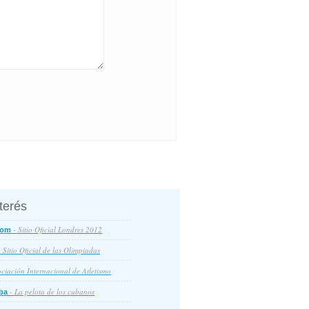
nterés
- Sitio Oficial Londres 2012
com
 Sitio Oficial de las Olimpiadas
ciación Internacional de Atletismo
- La pelota de los cubanos
ba