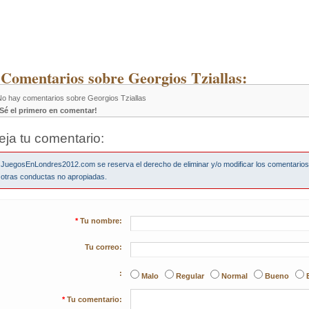
 Comentarios sobre Georgios Tziallas:
No hay comentarios sobre Georgios Tziallas
¡Sé el primero en comentar!
eja tu comentario:
JuegosEnLondres2012.com se reserva el derecho de eliminar y/o modificar los comentario
otras conductas no apropiadas.
*
Tu nombre:
Tu correo:
:
Malo
Regular
Normal
Bueno
*
Tu comentario: