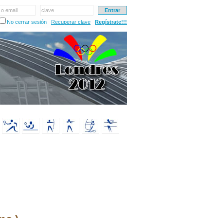
 o email
clave
No cerrar sesión
Recuperar clave
Regístrate!!!