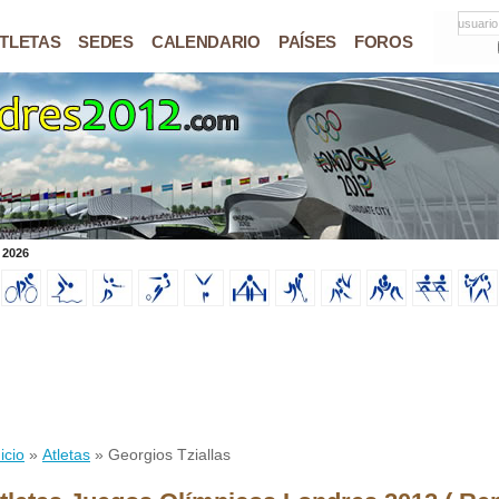
usuario
TLETAS
SEDES
CALENDARIO
PAÍSES
FOROS
 2026
icio
»
Atletas
» Georgios Tziallas