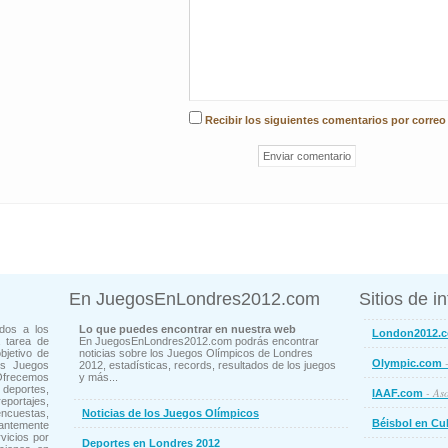
Recibir los siguientes comentarios por correo
En JuegosEnLondres2012.com
Sitios de i
dos a los
Lo que puedes encontrar en nuestra web
London2012.
 tarea de
En JuegosEnLondres2012.com podrás encontrar
bjetivo de
noticias sobre los Juegos Olímpicos de Londres
-
Olympic.com
os Juegos
2012, estadísticas, records, resultados de los juegos
Ofrecemos
y más...
deportes,
- Aso
IAAF.com
ortajes,
cuestas,
Noticias de los Juegos Olímpicos
Béisbol en Cu
ntemente
vicios por
Deportes en Londres 2012