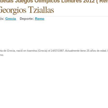
tletas Juegos Olímpicos Londres 2012 ( Re
eorgios Tziallas
ís:
Grecia
Deporte:
Remo
eta de Grecia, nació en Ioannina (Grecia) el 14/07/1987. Actualmente tiene 25 años de edad. 
mo.