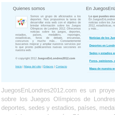
Quienes somos
En JuegosEn
Somos un grupo de aficionados a los
Lo que puedes enco
deportes. Nos propusimos la tarea de
En JuegosEnLondres
desarrollar esta web con el objetivo de
noticias sobre los J
brindar información sobre los Juegos
2012, estadísticas, r
Olímpicos de Londres 2012. Ofrecemos
y más...
noticias sobre los juegos, deportes,
estadios, países, medallero, reportajes,
estadísticas, foros de debate, encuestas,
Noticias de los Ju
concursos y mucho más... Constantemente
buscamos mejorar y ampliar nuestros servicios por
Deportes en Londr
lo que pronto publicaremos nuevas secciones en
nuestra web.
Sedes y estadios 
© copyright 2012
JuegosEnLondres2012.com
Foros, opiniones, 
Inicio
|
Mapa del sitio
|
Enlaces
|
Contacto
Mapa de nuestra 
JuegosEnLondres2012.com es un proyect
sobre los Juegos Olímpicos de Londres 
deportes, sedes y estadios, países, medall