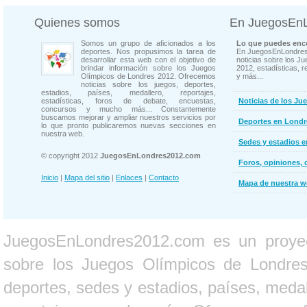
Quienes somos
En JuegosEn
Somos un grupo de aficionados a los
Lo que puedes enco
deportes. Nos propusimos la tarea de
En JuegosEnLondres
desarrollar esta web con el objetivo de
noticias sobre los J
brindar información sobre los Juegos
2012, estadísticas, r
Olímpicos de Londres 2012. Ofrecemos
y más...
noticias sobre los juegos, deportes,
estadios, países, medallero, reportajes,
estadísticas, foros de debate, encuestas,
Noticias de los Ju
concursos y mucho más... Constantemente
buscamos mejorar y ampliar nuestros servicios por
Deportes en Londr
lo que pronto publicaremos nuevas secciones en
nuestra web.
Sedes y estadios 
© copyright 2012
JuegosEnLondres2012.com
Foros, opiniones, 
Inicio
|
Mapa del sitio
|
Enlaces
|
Contacto
Mapa de nuestra 
JuegosEnLondres2012.com es un proyect
sobre los Juegos Olímpicos de Londres 
deportes, sedes y estadios, países, medall