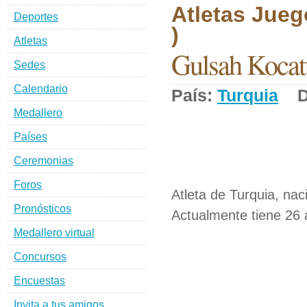
Atletas Jueg
Deportes
)
Atletas
Gulsah Kocat
Sedes
Calendario
País:
Turquia
De
Medallero
Países
Ceremonias
Foros
Atleta de Turquia, nac
Pronósticos
Actualmente tiene 26 
Medallero virtual
Concursos
Encuestas
Invita a tus amigos