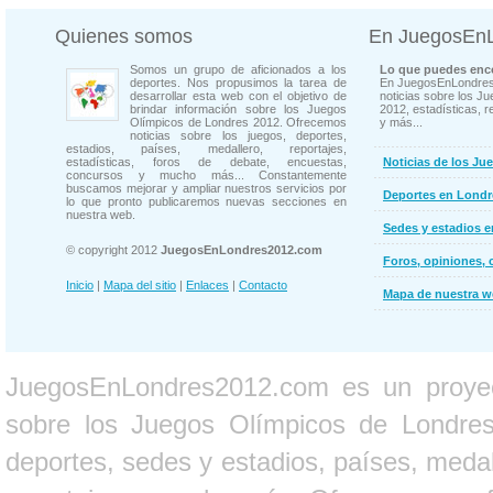
Quienes somos
En JuegosEn
Somos un grupo de aficionados a los
Lo que puedes enco
deportes. Nos propusimos la tarea de
En JuegosEnLondres
desarrollar esta web con el objetivo de
noticias sobre los J
brindar información sobre los Juegos
2012, estadísticas, r
Olímpicos de Londres 2012. Ofrecemos
y más...
noticias sobre los juegos, deportes,
estadios, países, medallero, reportajes,
estadísticas, foros de debate, encuestas,
Noticias de los Ju
concursos y mucho más... Constantemente
buscamos mejorar y ampliar nuestros servicios por
Deportes en Londr
lo que pronto publicaremos nuevas secciones en
nuestra web.
Sedes y estadios 
© copyright 2012
JuegosEnLondres2012.com
Foros, opiniones, 
Inicio
|
Mapa del sitio
|
Enlaces
|
Contacto
Mapa de nuestra 
JuegosEnLondres2012.com es un proyect
sobre los Juegos Olímpicos de Londres 
deportes, sedes y estadios, países, medall