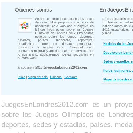
Quienes somos
En JuegosEn
Somos un grupo de aficionados a los
Lo que puedes enco
deportes. Nos propusimos la tarea de
En JuegosEnLondres
desarrollar esta web con el objetivo de
noticias sobre los J
brindar información sobre los Juegos
2012, estadísticas, r
Olímpicos de Londres 2012. Ofrecemos
y más...
noticias sobre los juegos, deportes,
estadios, países, medallero, reportajes,
estadísticas, foros de debate, encuestas,
Noticias de los Ju
concursos y mucho más... Constantemente
buscamos mejorar y ampliar nuestros servicios por
Deportes en Londr
lo que pronto publicaremos nuevas secciones en
nuestra web.
Sedes y estadios 
© copyright 2012
JuegosEnLondres2012.com
Foros, opiniones, 
Inicio
|
Mapa del sitio
|
Enlaces
|
Contacto
Mapa de nuestra 
JuegosEnLondres2012.com es un proyect
sobre los Juegos Olímpicos de Londres 
deportes, sedes y estadios, países, medall