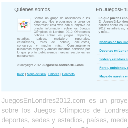
Quienes somos
En JuegosEn
Somos un grupo de aficionados a los
Lo que puedes enco
deportes. Nos propusimos la tarea de
En JuegosEnLondres
desarrollar esta web con el objetivo de
noticias sobre los J
brindar información sobre los Juegos
2012, estadísticas, r
Olímpicos de Londres 2012. Ofrecemos
y más...
noticias sobre los juegos, deportes,
estadios, países, medallero, reportajes,
estadísticas, foros de debate, encuestas,
Noticias de los Ju
concursos y mucho más... Constantemente
buscamos mejorar y ampliar nuestros servicios por
Deportes en Londr
lo que pronto publicaremos nuevas secciones en
nuestra web.
Sedes y estadios 
© copyright 2012
JuegosEnLondres2012.com
Foros, opiniones, 
Inicio
|
Mapa del sitio
|
Enlaces
|
Contacto
Mapa de nuestra 
JuegosEnLondres2012.com es un proyect
sobre los Juegos Olímpicos de Londres 
deportes, sedes y estadios, países, medall