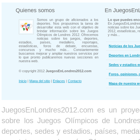
Quienes somos
En JuegosEn
Somos un grupo de aficionados a los
Lo que puedes enco
deportes. Nos propusimos la tarea de
En JuegosEnLondres
desarrollar esta web con el objetivo de
noticias sobre los J
brindar información sobre los Juegos
2012, estadísticas, r
Olímpicos de Londres 2012. Ofrecemos
y más...
noticias sobre los juegos, deportes,
estadios, países, medallero, reportajes,
estadísticas, foros de debate, encuestas,
Noticias de los Ju
concursos y mucho más... Constantemente
buscamos mejorar y ampliar nuestros servicios por
Deportes en Londr
lo que pronto publicaremos nuevas secciones en
nuestra web.
Sedes y estadios 
© copyright 2012
JuegosEnLondres2012.com
Foros, opiniones, 
Inicio
|
Mapa del sitio
|
Enlaces
|
Contacto
Mapa de nuestra 
JuegosEnLondres2012.com es un proyect
sobre los Juegos Olímpicos de Londres 
deportes, sedes y estadios, países, medall