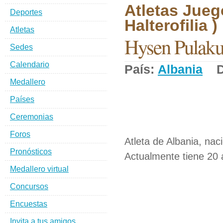
Atletas Jueg
Deportes
Halterofilia )
Atletas
Hysen Pulak
Sedes
Calendario
País:
Albania
De
Medallero
Países
Ceremonias
Foros
Atleta de Albania, nac
Pronósticos
Actualmente tiene 20 a
Medallero virtual
Concursos
Encuestas
Invita a tus amigos