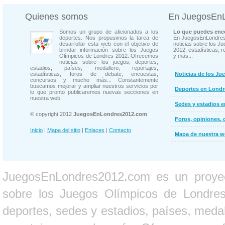
Quienes somos
En JuegosEn
Somos un grupo de aficionados a los
Lo que puedes enco
deportes. Nos propusimos la tarea de
En JuegosEnLondres
desarrollar esta web con el objetivo de
noticias sobre los J
brindar información sobre los Juegos
2012, estadísticas, r
Olímpicos de Londres 2012. Ofrecemos
y más...
noticias sobre los juegos, deportes,
estadios, países, medallero, reportajes,
estadísticas, foros de debate, encuestas,
Noticias de los Ju
concursos y mucho más... Constantemente
buscamos mejorar y ampliar nuestros servicios por
Deportes en Londr
lo que pronto publicaremos nuevas secciones en
nuestra web.
Sedes y estadios 
© copyright 2012
JuegosEnLondres2012.com
Foros, opiniones, 
Inicio
|
Mapa del sitio
|
Enlaces
|
Contacto
Mapa de nuestra 
JuegosEnLondres2012.com es un proyect
sobre los Juegos Olímpicos de Londres 
deportes, sedes y estadios, países, medall