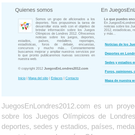
Quienes somos
En JuegosEn
Somos un grupo de aficionados a los
Lo que puedes enco
deportes. Nos propusimos la tarea de
En JuegosEnLondres
desarrollar esta web con el objetivo de
noticias sobre los J
brindar información sobre los Juegos
2012, estadísticas, r
Olímpicos de Londres 2012. Ofrecemos
y más...
noticias sobre los juegos, deportes,
estadios, países, medallero, reportajes,
estadísticas, foros de debate, encuestas,
Noticias de los Ju
concursos y mucho más... Constantemente
buscamos mejorar y ampliar nuestros servicios por
Deportes en Londr
lo que pronto publicaremos nuevas secciones en
nuestra web.
Sedes y estadios 
© copyright 2012
JuegosEnLondres2012.com
Foros, opiniones, 
Inicio
|
Mapa del sitio
|
Enlaces
|
Contacto
Mapa de nuestra 
JuegosEnLondres2012.com es un proyect
sobre los Juegos Olímpicos de Londres 
deportes, sedes y estadios, países, medall