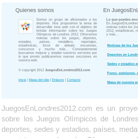
Quienes somos
En JuegosEn
Somos un grupo de aficionados a los
Lo que puedes enco
deportes. Nos propusimos la tarea de
En JuegosEnLondres
desarrollar esta web con el objetivo de
noticias sobre los J
brindar información sobre los Juegos
2012, estadísticas, r
Olímpicos de Londres 2012. Ofrecemos
y más...
noticias sobre los juegos, deportes,
estadios, países, medallero, reportajes,
estadísticas, foros de debate, encuestas,
Noticias de los Ju
concursos y mucho más... Constantemente
buscamos mejorar y ampliar nuestros servicios por
Deportes en Londr
lo que pronto publicaremos nuevas secciones en
nuestra web.
Sedes y estadios 
© copyright 2012
JuegosEnLondres2012.com
Foros, opiniones, 
Inicio
|
Mapa del sitio
|
Enlaces
|
Contacto
Mapa de nuestra 
JuegosEnLondres2012.com es un proyect
sobre los Juegos Olímpicos de Londres 
deportes, sedes y estadios, países, medall