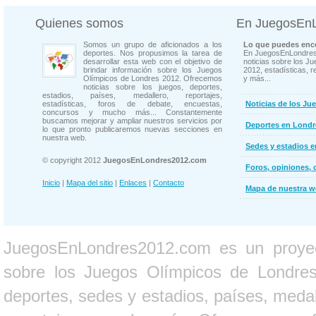
Quienes somos
En JuegosEn
Somos un grupo de aficionados a los
Lo que puedes enco
deportes. Nos propusimos la tarea de
En JuegosEnLondres
desarrollar esta web con el objetivo de
noticias sobre los J
brindar información sobre los Juegos
2012, estadísticas, r
Olímpicos de Londres 2012. Ofrecemos
y más...
noticias sobre los juegos, deportes,
estadios, países, medallero, reportajes,
estadísticas, foros de debate, encuestas,
Noticias de los Ju
concursos y mucho más... Constantemente
buscamos mejorar y ampliar nuestros servicios por
Deportes en Londr
lo que pronto publicaremos nuevas secciones en
nuestra web.
Sedes y estadios 
© copyright 2012
JuegosEnLondres2012.com
Foros, opiniones, 
Inicio
|
Mapa del sitio
|
Enlaces
|
Contacto
Mapa de nuestra 
JuegosEnLondres2012.com es un proyect
sobre los Juegos Olímpicos de Londres 
deportes, sedes y estadios, países, medall