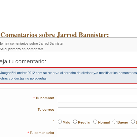
 Comentarios sobre Jarrod Bannister:
No hay comentarios sobre Jarrod Bannister
¡Sé el primero en comentar!
eja tu comentario:
JuegosEnLondres2012.com se reserva el derecho de eliminar y/o modificar los comentario
otras conductas no apropiadas.
*
Tu nombre:
Tu correo:
:
Malo
Regular
Normal
Bueno
*
Tu comentario: