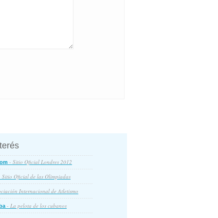
nterés
- Sitio Oficial Londres 2012
com
 Sitio Oficial de las Olimpiadas
ciación Internacional de Atletismo
- La pelota de los cubanos
ba