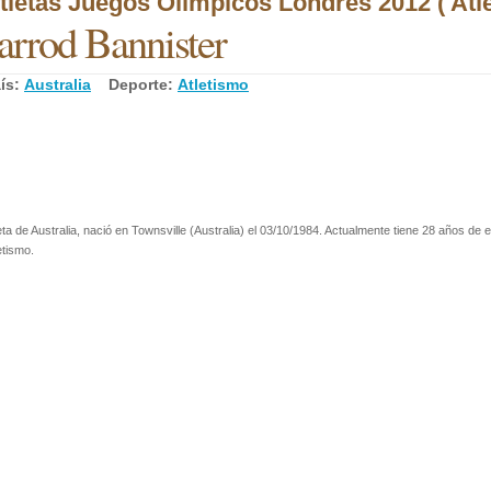
tletas Juegos Olímpicos Londres 2012 ( Atl
arrod Bannister
ís:
Australia
Deporte:
Atletismo
eta de Australia, nació en Townsville (Australia) el 03/10/1984. Actualmente tiene 28 años de 
etismo.