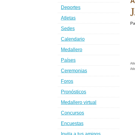
A
J
Deportes
Atletas
Pa
Sedes
Calendario
Medallero
Países
Atl
Atl
Ceremonias
Foros
Pronósticos
Medallero virtual
Concursos
Encuestas
Invita a tus amigos