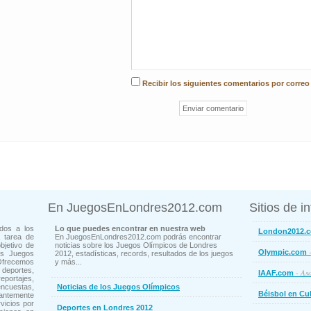
Recibir los siguientes comentarios por correo
En JuegosEnLondres2012.com
Sitios de i
dos a los
Lo que puedes encontrar en nuestra web
London2012.
 tarea de
En JuegosEnLondres2012.com podrás encontrar
bjetivo de
noticias sobre los Juegos Olímpicos de Londres
-
Olympic.com
os Juegos
2012, estadísticas, records, resultados de los juegos
Ofrecemos
y más...
deportes,
- Aso
IAAF.com
ortajes,
cuestas,
Noticias de los Juegos Olímpicos
Béisbol en Cu
ntemente
vicios por
Deportes en Londres 2012