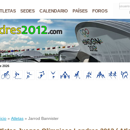
usuario
TLETAS
SEDES
CALENDARIO
PAÍSES
FOROS
e 2026
icio
»
Atletas
» Jarrod Bannister