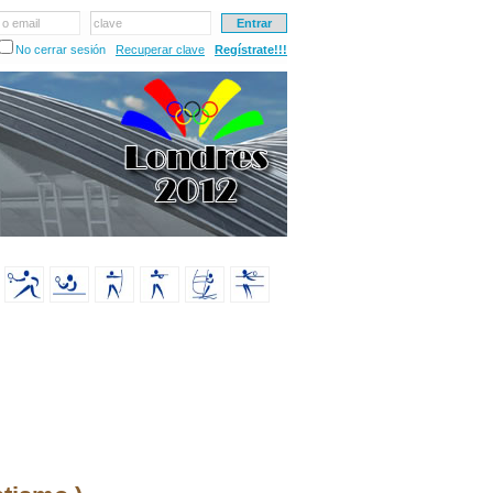
 o email
clave
No cerrar sesión
Recuperar clave
Regístrate!!!